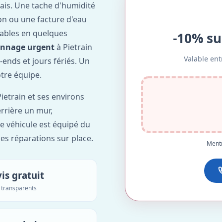
ais. Une tache d'humidité
on ou une facture d'eau
ables en quelques
-10% su
annage urgent
à Pietrain
Valable ent
-ends et jours fériés. Un
otre équipe.
ietrain et ses environs
errière un mur,
re véhicule est équipé du
des réparations sur place.
Menti
is gratuit
s transparents