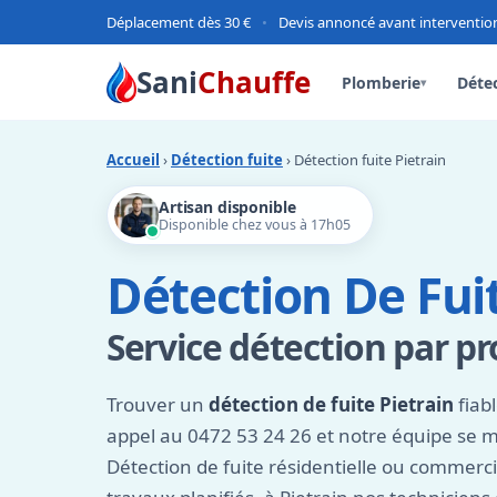
Déplacement dès 30 €
•
Devis annoncé avant interventio
Sani
Chauffe
Plomberie
Détec
▾
Accueil
›
Détection fuite
› Détection fuite Pietrain
Artisan disponible
Disponible chez vous à 17h05
Détection De Fuit
Service détection par p
Trouver un
détection de fuite Pietrain
fiab
appel au 0472 53 24 26 et notre équipe se m
Détection de fuite résidentielle ou commerc