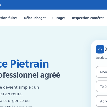
n
tion fuite
Débouchage
Curage
Inspection caméra
▾
▾
▾
▾
D
Décrive
e Pietrain
rofessionnel agréé
le devient simple : un
et en route.
iale, urgence ou