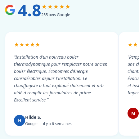
4.8
★★★★★
255 avis Google
★★★★★
★★
"Installation d'un nouveau boiler
"Remp
thermodynamique pour remplacer notre ancien
une c
boiler électrique. Économies d'énergie
chant
considérables depuis l'installation. Le
évacué
chauffagiste a tout expliqué clairement et m'a
et in
aidé à remplir les formulaires de prime.
Impec
Excellent service."
M
Hilde S.
H
Google — il y a 6 semaines