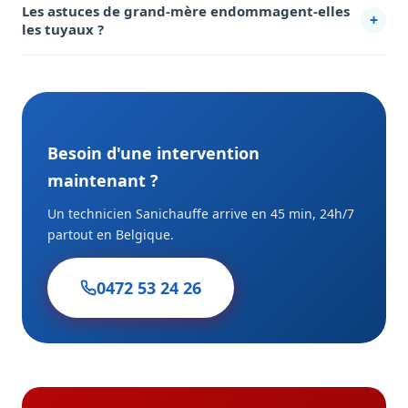
Les astuces de grand-mère endommagent-elles
+
évite la récidive pendant 12-24 mois.
les tuyaux ?
Non si utilisées modérément. Bicarbonate et vinaigre sont
sans danger. En revanche, l'eau bouillante répétée peut
fragiliser les vieux joints plastiques — alternez avec de
l'eau chaude standard.
Besoin d'une intervention
maintenant ?
Un technicien Sanichauffe arrive en 45 min, 24h/7
partout en Belgique.
0472 53 24 26