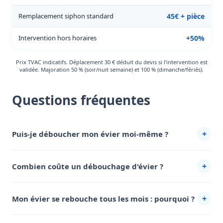
Remplacement siphon standard
45€ + pièce
Intervention hors horaires
+50%
Prix TVAC indicatifs. Déplacement 30 € déduit du devis si l'intervention est
validée. Majoration 50 % (soir/nuit semaine) et 100 % (dimanche/fériés).
Questions fréquentes
+
Puis-je déboucher mon évier moi-même ?
Dans 70 % des cas oui. Eau bouillante, bicarbonate +
vinaigre, ou démontage du siphon règlent la majorité des
+
Combien coûte un débouchage d'évier ?
bouchons domestiques. Voir notre guide 7 astuces de
75 € TVAC pour une intervention standard (démontage
grand-mère.
siphon + furet). 140 € si hydrocureur nécessaire. Voir tarifs
+
Mon évier se rebouche tous les mois : pourquoi ?
détaillés ci-dessus.
Graisses accumulées dans la canalisation verticale ou
horizontale. Un curage haute pression tous les 2-3 ans