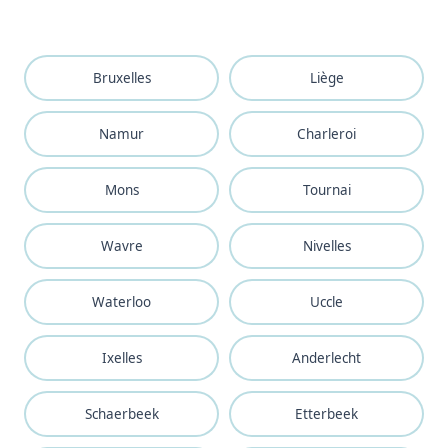
Bruxelles
Liège
Namur
Charleroi
Mons
Tournai
Wavre
Nivelles
Waterloo
Uccle
Ixelles
Anderlecht
Schaerbeek
Etterbeek