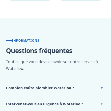
INFORMATIONS
Questions fréquentes
Tout ce que vous devez savoir sur notre service à
Waterloo.
+
Combien coûte plombier Waterloo ?
Nos tarifs sont publics et figurent dans le
tableau des prix
de notre hub service. Pour un devis personnalisé à
+
Intervenez-vous en urgence à Waterloo ?
Waterloo, appelez le 0472 53 24 26.
Oui, 24h/7, y compris dimanches et jours fériés.