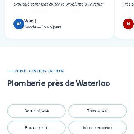
expliqué comment éviter le problème à l'avenir."
Très s
Wim J.
W
N
Google — il y a 5 jours
ZONE D'INTERVENTION
Plomberie près de Waterloo
Bornival
Thines
(1404)
(1402)
Baulers
Monstreux
(1401)
(1400)