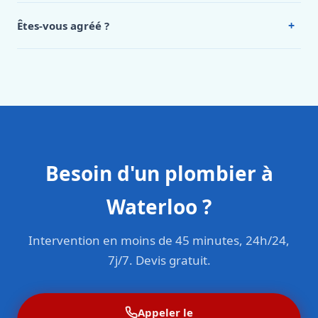
Intervention en moins de 45 minutes en zone urbaine.
+
Êtes-vous agréé ?
Oui. Sanichauffe est une entreprise enregistrée et assurée
en responsabilité civile professionnelle. Nos techniciens
sont formés aux normes belges (NBN, CERGA, STS 62).
Besoin d'un plombier à
Waterloo ?
Intervention en moins de 45 minutes, 24h/24,
7j/7. Devis gratuit.
Appeler le