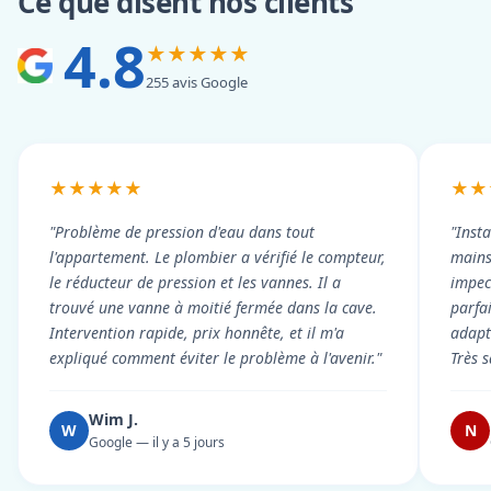
Ce que disent nos clients
4.8
★★★★★
255 avis Google
★★★★★
★★
"Problème de pression d'eau dans tout
"Inst
l'appartement. Le plombier a vérifié le compteur,
mains
le réducteur de pression et les vannes. Il a
impecc
trouvé une vanne à moitié fermée dans la cave.
parfa
Intervention rapide, prix honnête, et il m'a
adapt
expliqué comment éviter le problème à l'avenir."
Très s
Wim J.
W
N
Google — il y a 5 jours