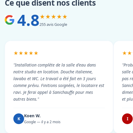
Ce que disent nos clients
4.8
★★★★★
255 avis Google
★★★★★
★★
"Installation complète de la salle d'eau dans
"Prob
notre studio en location. Douche italienne,
salle
lavabo et WC. Le travail a été fait en 3 jours
pas r
comme prévu. Finitions soignées, le locataire est
Sanic
ravi. Je ferai appel à Sanichauffe pour mes
dimen
autres biens."
et pl
Koen W.
K
I
Google — il y a 2 mois