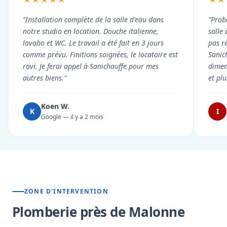
"Installation complète de la salle d'eau dans
"Prob
notre studio en location. Douche italienne,
salle
lavabo et WC. Le travail a été fait en 3 jours
pas r
comme prévu. Finitions soignées, le locataire est
Sanic
ravi. Je ferai appel à Sanichauffe pour mes
dimen
autres biens."
et pl
Koen W.
K
I
Google — il y a 2 mois
ZONE D'INTERVENTION
Plomberie près de Malonne