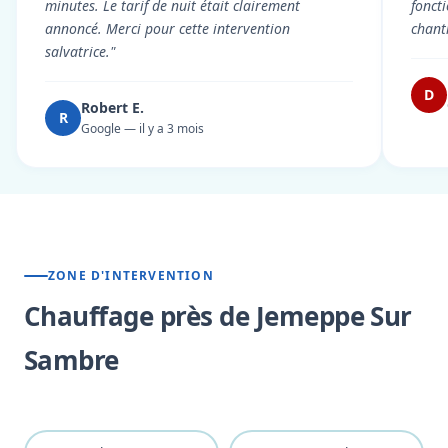
minutes. Le tarif de nuit était clairement
fonct
annoncé. Merci pour cette intervention
chant
salvatrice."
D
Robert E.
R
Google — il y a 3 mois
ZONE D'INTERVENTION
Chauffage près de Jemeppe Sur
Sambre