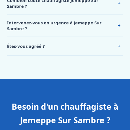
Combien coûte chauffagiste Jemeppe Sur
+
Sambre ?
Nos tarifs sont publics et figurent dans le
tableau des prix
de notre hub service. Pour un devis personnalisé à
Intervenez-vous en urgence à Jemeppe Sur
+
Jemeppe Sur Sambre, appelez le 0472 53 24 26.
Sambre ?
Oui, 24h/7, y compris dimanches et jours fériés.
Intervention en moins de 45 minutes en zone urbaine.
+
Êtes-vous agréé ?
Oui. Sanichauffe est une entreprise enregistrée et assurée
en responsabilité civile professionnelle. Nos techniciens
sont formés aux normes belges (NBN, CERGA, STS 62).
Besoin d'un chauffagiste à
Jemeppe Sur Sambre ?