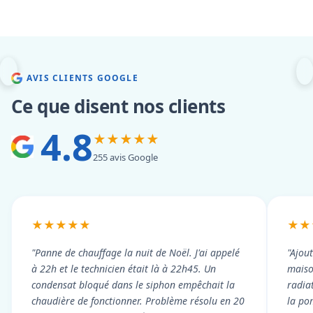
AVIS CLIENTS GOOGLE
Ce que disent nos clients
4.8
★★★★★
255 avis Google
★★★★★
★★
"Panne de chauffage la nuit de Noël. J'ai appelé
"Ajou
à 22h et le technicien était là à 22h45. Un
maiso
condensat bloqué dans le siphon empêchait la
radiat
chaudière de fonctionner. Problème résolu en 20
la po