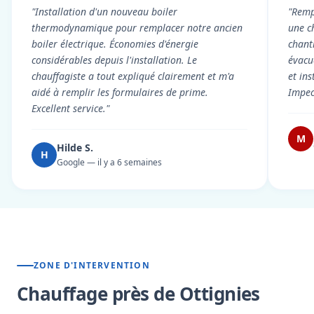
"Installation d'un nouveau boiler
"Remp
thermodynamique pour remplacer notre ancien
une c
boiler électrique. Économies d'énergie
chant
considérables depuis l'installation. Le
évacué
chauffagiste a tout expliqué clairement et m'a
et in
aidé à remplir les formulaires de prime.
Impec
Excellent service."
M
Hilde S.
H
Google — il y a 6 semaines
ZONE D'INTERVENTION
Chauffage près de Ottignies