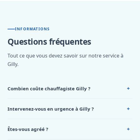
INFORMATIONS
Questions fréquentes
Tout ce que vous devez savoir sur notre service à
Gilly.
+
Combien coûte chauffagiste Gilly ?
Nos tarifs sont publics et figurent dans le
tableau des prix
de notre hub service. Pour un devis personnalisé à Gilly,
+
Intervenez-vous en urgence à Gilly ?
appelez le 0472 53 24 26.
Oui, 24h/7, y compris dimanches et jours fériés.
Intervention en moins de 45 minutes en zone urbaine.
+
Êtes-vous agréé ?
Oui. Sanichauffe est une entreprise enregistrée et assurée