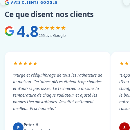
AVIS CLIENTS GOOGLE
Ce que disent nos clients
4.8
★★★★★
255 avis Google
★★★★★
★★
"Purge et rééquilibrage de tous les radiateurs de
"Dépa
la maison. Certaines pièces étaient trop chaudes
d'eau
et d'autres pas assez. Le technicien a mesuré la
chauf
température de chaque radiateur et ajusté les
le boi
vannes thermostatiques. Résultat nettement
notre
meilleur. Prix honnête."
raiso
Peter H.
P
S