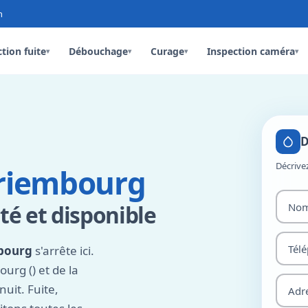
n
tion fuite
Débouchage
Curage
Inspection caméra
▾
▾
▾
▾
D
Décrive
ariembourg
é et disponible
bourg
s'arrête ici.
rg () et de la
uit. Fuite,