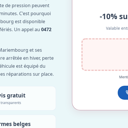
te de pression peuvent
minutes. C'est pourquoi
-10% su
ourg est disponible
Valable ent
 fériés. Un appel au
0472
Mariembourg et ses
re arrêtée en hiver, perte
véhicule est équipé du
des réparations sur place.
Menti
is gratuit
s transparents
rmes belges