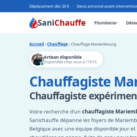
Déplacement dès 30 €
•
Devis annoncé avant interventio
Sani
Chauffe
Plomberie
Détec
▾
Accueil
›
Chauffage
› Chauffage Mariembourg
Artisan disponible
Disponible chez vous à 17h15
Chauffagiste M
Chauffagiste expériment
Votre recherche d'un
chauffagiste Mariem
Sanichauffe dépanne les foyers de Mariembou
Belgique avec une équipe disponible jour et n