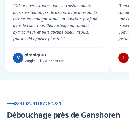
"Odeurs persistantes dans la cuisine malgré
"Imme
plusieurs tentatives de débouchage maison. Le
canal
technicien a diagnostiqué un bouchon profond
une é
dans le collecteur. Débouchage au camion
trouv
hydrocureur, et plus aucune odeur depuis.
Commu
J'aurais dû appeler plus tôt."
factu
Véronique C.
V
L
Google — il y a 2 semaines
ZONE D'INTERVENTION
Débouchage près de Ganshoren