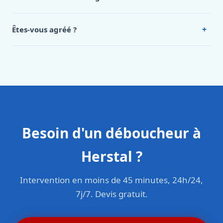
appelez le 0472 53 24 26.
Oui, 24h/7, y compris dimanches et jours fériés.
Intervention en moins de 45 minutes en zone urbaine.
+
Êtes-vous agréé ?
Oui. Sanichauffe est une entreprise enregistrée et assurée
en responsabilité civile professionnelle. Nos techniciens
sont formés aux normes belges (NBN, CERGA, STS 62).
Besoin d'un déboucheur à
Herstal ?
Intervention en moins de 45 minutes, 24h/24,
7j/7. Devis gratuit.