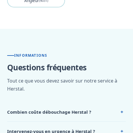
Angleur
(4031)
INFORMATIONS
Questions fréquentes
Tout ce que vous devez savoir sur notre service à
Herstal.
+
Combien coûte débouchage Herstal ?
Nos tarifs sont publics et figurent dans le
tableau des prix
de notre hub service. Pour un devis personnalisé à Herstal,
+
Intervenez-vous en urgence à Herstal ?