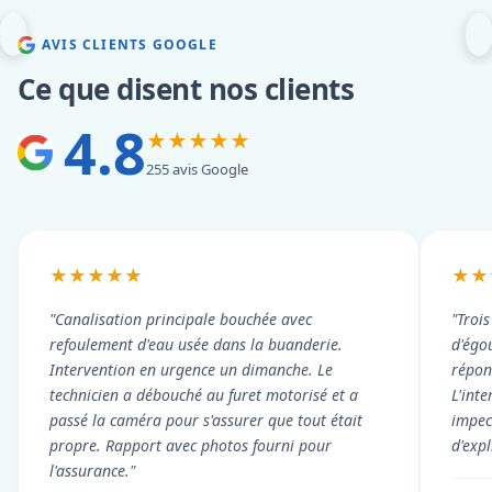
AVIS CLIENTS GOOGLE
Ce que disent nos clients
4.8
★★★★★
255 avis Google
★★★★★
★★
"Canalisation principale bouchée avec
"Troi
refoulement d'eau usée dans la buanderie.
d'égou
Intervention en urgence un dimanche. Le
répond
technicien a débouché au furet motorisé et a
L'int
passé la caméra pour s'assurer que tout était
impec
propre. Rapport avec photos fourni pour
d'exp
l'assurance."