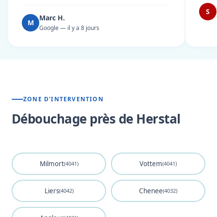
S
Marc H.
M
Google — il y a 8 jours
ZONE D'INTERVENTION
Débouchage près de Herstal
Milmort
Vottem
(4041)
(4041)
Liers
Chenee
(4042)
(4032)