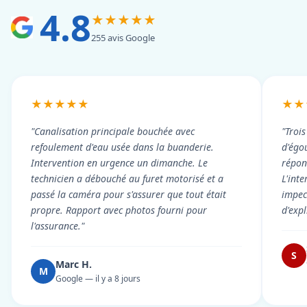
4.8
★★★★★
255 avis Google
★★★★★
★★
"Canalisation principale bouchée avec
"Troi
refoulement d'eau usée dans la buanderie.
d'égou
Intervention en urgence un dimanche. Le
répond
technicien a débouché au furet motorisé et a
L'int
passé la caméra pour s'assurer que tout était
impec
propre. Rapport avec photos fourni pour
d'exp
l'assurance."
S
Marc H.
M
Google — il y a 8 jours