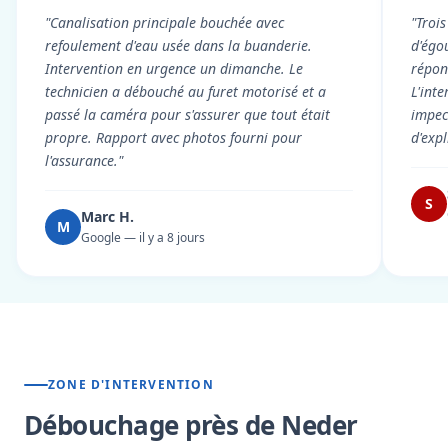
"Canalisation principale bouchée avec
"Troi
refoulement d'eau usée dans la buanderie.
d'égou
Intervention en urgence un dimanche. Le
répond
technicien a débouché au furet motorisé et a
L'int
passé la caméra pour s'assurer que tout était
impec
propre. Rapport avec photos fourni pour
d'exp
l'assurance."
S
Marc H.
M
Google — il y a 8 jours
ZONE D'INTERVENTION
Débouchage près de Neder