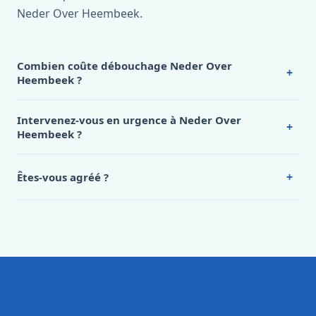
Neder Over Heembeek.
Combien coûte débouchage Neder Over
+
Heembeek ?
Nos tarifs sont publics et figurent dans le
tableau des prix
de notre hub service. Pour un devis personnalisé à Neder
Intervenez-vous en urgence à Neder Over
+
Over Heembeek, appelez le 0472 53 24 26.
Heembeek ?
Oui, 24h/7, y compris dimanches et jours fériés.
Intervention en moins de 45 minutes en zone urbaine.
+
Êtes-vous agréé ?
Oui. Sanichauffe est une entreprise enregistrée et assurée
en responsabilité civile professionnelle. Nos techniciens
sont formés aux normes belges (NBN, CERGA, STS 62).