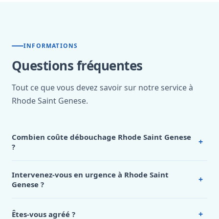
INFORMATIONS
Questions fréquentes
Tout ce que vous devez savoir sur notre service à
Rhode Saint Genese.
Combien coûte débouchage Rhode Saint Genese
+
?
Nos tarifs sont publics et figurent dans le
tableau des prix
de notre hub service. Pour un devis personnalisé à Rhode
Intervenez-vous en urgence à Rhode Saint
+
Saint Genese, appelez le 0472 53 24 26.
Genese ?
Oui, 24h/7, y compris dimanches et jours fériés.
Intervention en moins de 45 minutes en zone urbaine.
+
Êtes-vous agréé ?