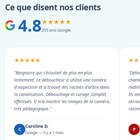
Ce que disent nos clients
4.8
★★★★★
255 avis Google
★★★★★
★★
"Baignoire qui s'écoulait de plus en plus
"Débo
lentement. Le déboucheur a utilisé une caméra
chambr
d'inspection et a trouvé des racines d'arbre dans
matér
la canalisation. Débouchage et curage complet
Ils on
effectués. Il m'a montré les images de la caméra,
série
très pédagogique."
reco
Caroline D.
C
P
Google — il y a 1 mois