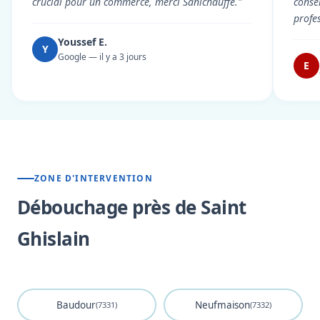
crucial pour un commerce, merci Sanichauffe."
conse
profe
Youssef E.
Y
Google — il y a 3 jours
E
ZONE D'INTERVENTION
Débouchage près de Saint
Ghislain
Baudour
Neufmaison
(7331)
(7332)