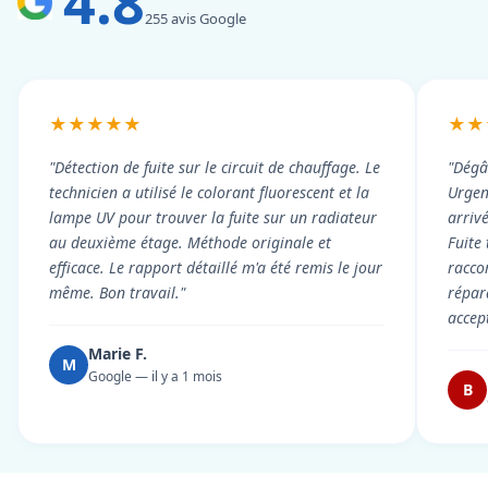
4.8
255 avis Google
★★★★★
★★
"Détection de fuite sur le circuit de chauffage. Le
"Dégâ
technicien a utilisé le colorant fluorescent et la
Urgen
lampe UV pour trouver la fuite sur un radiateur
arriv
au deuxième étage. Méthode originale et
Fuite
efficace. Le rapport détaillé m'a été remis le jour
racco
même. Bon travail."
répar
accep
Marie F.
M
Google — il y a 1 mois
B