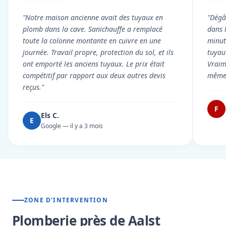
"Notre maison ancienne avait des tuyaux en
"Dégâ
plomb dans la cave. Sanichauffe a remplacé
dans 
toute la colonne montante en cuivre en une
minute
journée. Travail propre, protection du sol, et ils
tuyau 
ont emporté les anciens tuyaux. Le prix était
Vraim
compétitif par rapport aux deux autres devis
même 
reçus."
F
Els C.
E
Google — il y a 3 mois
ZONE D'INTERVENTION
Plomberie près de Aalst