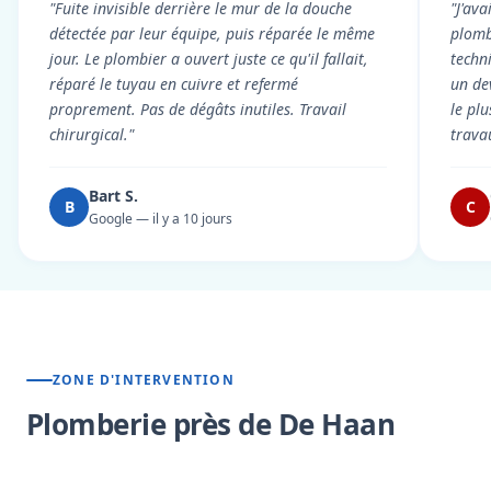
"Fuite invisible derrière le mur de la douche
"J'ava
détectée par leur équipe, puis réparée le même
plomb
jour. Le plombier a ouvert juste ce qu'il fallait,
techni
réparé le tuyau en cuivre et refermé
un dev
proprement. Pas de dégâts inutiles. Travail
le pl
chirurgical."
trava
Bart S.
B
C
Google — il y a 10 jours
ZONE D'INTERVENTION
Plomberie près de De Haan