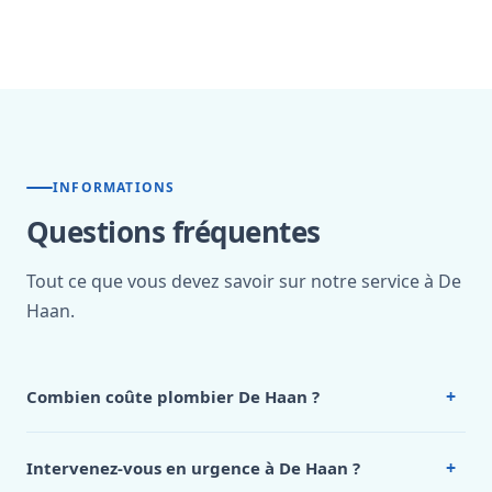
INFORMATIONS
Questions fréquentes
Tout ce que vous devez savoir sur notre service à De
Haan.
+
Combien coûte plombier De Haan ?
Nos tarifs sont publics et figurent dans le
tableau des prix
de notre hub service. Pour un devis personnalisé à De
+
Intervenez-vous en urgence à De Haan ?
Haan, appelez le 0472 53 24 26.