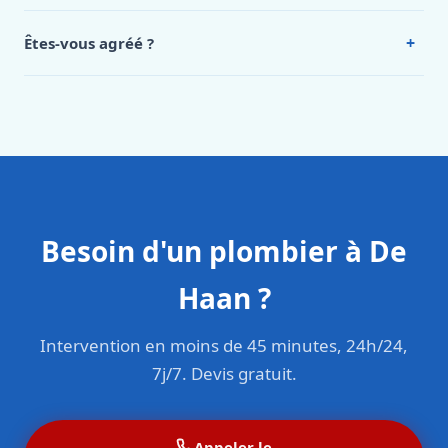
Oui, 24h/7, y compris dimanches et jours fériés.
Intervention en moins de 45 minutes en zone urbaine.
+
Êtes-vous agréé ?
Oui. Sanichauffe est une entreprise enregistrée et assurée
en responsabilité civile professionnelle. Nos techniciens
sont formés aux normes belges (NBN, CERGA, STS 62).
Besoin d'un plombier à De
Haan ?
Intervention en moins de 45 minutes, 24h/24,
7j/7. Devis gratuit.
Appeler le