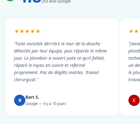
255 avis Google
★★★★★
★★
"Fuite invisible derrière le mur de la douche
"J'ava
détectée par leur équipe, puis réparée le même
plomb
jour. Le plombier a ouvert juste ce qu'il fallait,
techni
réparé le tuyau en cuivre et refermé
un dev
proprement. Pas de dégâts inutiles. Travail
le pl
chirurgical."
trava
Bart S.
B
C
Google — il y a 10 jours