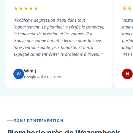
★★★★★
★★
"Problème de pression d'eau dans tout
"Inst
l'appartement. Le plombier a vérifié le compteur,
mains
le réducteur de pression et les vannes. Il a
impecc
trouvé une vanne à moitié fermée dans la cave.
parfa
Intervention rapide, prix honnête, et il m'a
adapt
expliqué comment éviter le problème à l'avenir."
Très s
Wim J.
W
N
Google — il y a 5 jours
ZONE D'INTERVENTION
Plomberie près de Wezembeek-