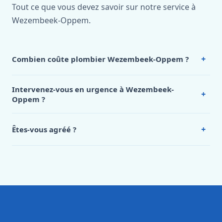
Tout ce que vous devez savoir sur notre service à
Wezembeek-Oppem.
+
Combien coûte plombier Wezembeek-Oppem ?
Nos tarifs sont publics et figurent dans le
tableau des prix
de notre hub service. Pour un devis personnalisé à
Intervenez-vous en urgence à Wezembeek-
+
Wezembeek-Oppem, appelez le 0472 53 24 26.
Oppem ?
Oui, 24h/7, y compris dimanches et jours fériés.
Intervention en moins de 45 minutes en zone urbaine.
+
Êtes-vous agréé ?
Oui. Sanichauffe est une entreprise enregistrée et assurée
en responsabilité civile professionnelle. Nos techniciens
sont formés aux normes belges (NBN, CERGA, STS 62).