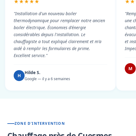
★★★★★
★★
"Installation d'un nouveau boiler
"Remp
thermodynamique pour remplacer notre ancien
une c
boiler électrique. Économies d'énergie
chant
considérables depuis l'installation. Le
évacué
chauffagiste a tout expliqué clairement et m'a
et in
aidé à remplir les formulaires de prime.
Impec
Excellent service."
M
Hilde S.
H
Google — il y a 6 semaines
ZONE D'INTERVENTION
Chauffage près de Cuesmes