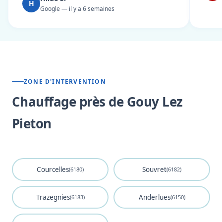
H
Google — il y a 6 semaines
ZONE D'INTERVENTION
Chauffage près de Gouy Lez
Pieton
Courcelles
Souvret
(6180)
(6182)
Trazegnies
Anderlues
(6183)
(6150)