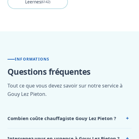
Leernes
(6142)
INFORMATIONS
Questions fréquentes
Tout ce que vous devez savoir sur notre service à
Gouy Lez Pieton.
+
Combien coûte chauffagiste Gouy Lez Pieton ?
Nos tarifs sont publics et figurent dans le
tableau des prix
de notre hub service. Pour un devis personnalisé à Gouy
+
Intervenez-vous en urgence à Gouy Lez Pieton ?