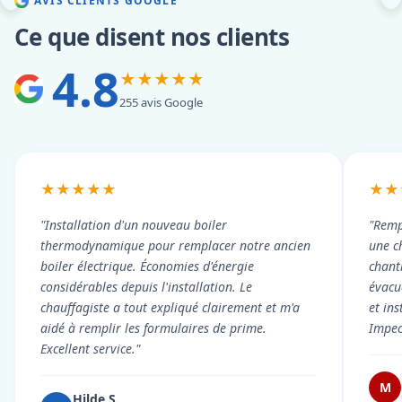
AVIS CLIENTS GOOGLE
Ce que disent nos clients
4.8
★★★★★
255 avis Google
★★★★★
★★
"Installation d'un nouveau boiler
"Remp
thermodynamique pour remplacer notre ancien
une c
boiler électrique. Économies d'énergie
chant
considérables depuis l'installation. Le
évacué
chauffagiste a tout expliqué clairement et m'a
et in
aidé à remplir les formulaires de prime.
Impec
Excellent service."
M
Hilde S.