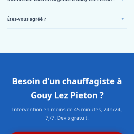
Lez Pieton, appelez le 0472 53 24 26.
Oui, 24h/7, y compris dimanches et jours fériés.
Intervention en moins de 45 minutes en zone urbaine.
+
Êtes-vous agréé ?
Oui. Sanichauffe est une entreprise enregistrée et assurée
en responsabilité civile professionnelle. Nos techniciens
sont formés aux normes belges (NBN, CERGA, STS 62).
Besoin d'un chauffagiste à
Gouy Lez Pieton ?
Intervention en moins de 45 minutes, 24h/24,
7j/7. Devis gratuit.