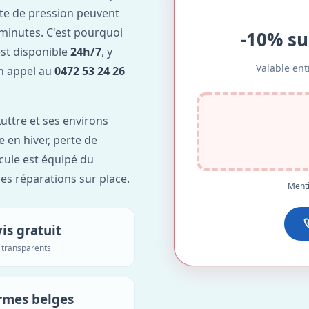
te de pression peuvent
minutes. C'est pourquoi
-10% su
est disponible
24h/7
, y
Valable ent
Un appel au
0472 53 24 26
uttre et ses environs
e en hiver, perte de
icule est équipé du
des réparations sur place.
Menti
is gratuit
s transparents
rmes belges