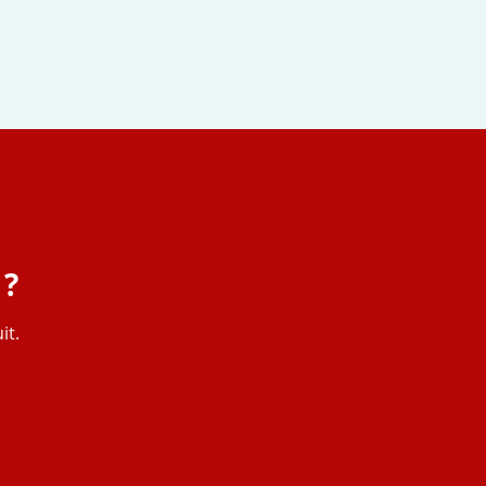
 ?
it.