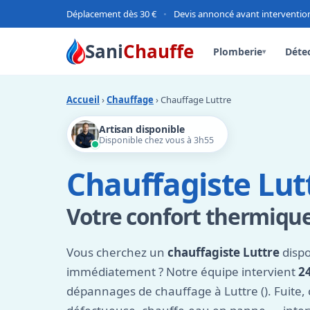
Déplacement dès 30 €
•
Devis annoncé avant interventio
Sani
Chauffe
Plomberie
Détec
▾
Accueil
›
Chauffage
› Chauffage Luttre
Artisan disponible
Disponible chez vous à 3h55
Chauffagiste Lut
Votre confort thermiqu
Vous cherchez un
chauffagiste Luttre
dispo
immédiatement ? Notre équipe intervient
2
dépannages de chauffage à Luttre (). Fuite,