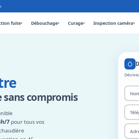
n
tion fuite
Débouchage
Curage
Inspection caméra
▾
▾
▾
▾
D
Décrive
tre
e sans compromis
nible
4h/7
pour tous vos
 chaudière