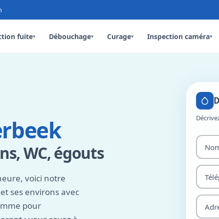
n
tion fuite
Débouchage
Curage
Inspection caméra
▾
▾
▾
▾
D
Décrive
erbeek
ns, WC, égouts
heure, voici notre
et ses environs avec
comme pour