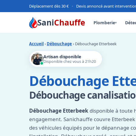
Déplacement dès 30 €
•
Devis annoncé avant interventio
Sani
Chauffe
Plomberie
Détec
▾
Accueil
›
Débouchage
› Débouchage Etterbeek
Artisan disponible
Disponible chez vous à 21h20
Débouchage Ett
Débouchage canalisatio
Débouchage Etterbeek
disponible à toute 
engagement. Sanichauffe couvre Etterbeek 
des véhicules équipés pour le dépannage 