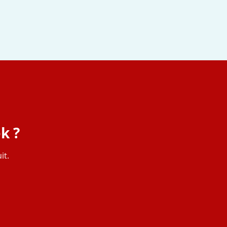
k ?
it.