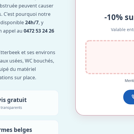
obstruée peuvent causer
. C'est pourquoi notre
-10% su
 disponible
24h/7
, y
Valable ent
Un appel au
0472 53 24 26
tterbeek et ses environs
'eaux usées, WC bouchés,
uipé du matériel
ations sur place.
Menti
is gratuit
s transparents
rmes belges