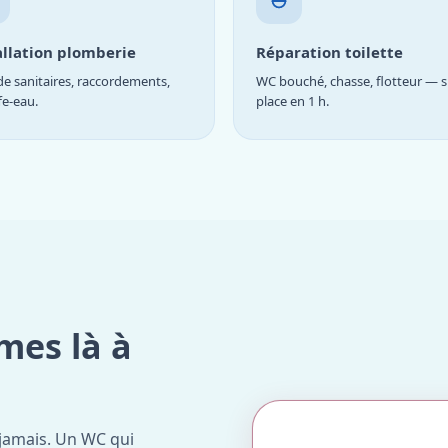
allation plomberie
Réparation toilette
e sanitaires, raccordements,
WC bouché, chasse, flotteur — s
fe-eau.
place en 1 h.
mes là à
jamais. Un WC qui