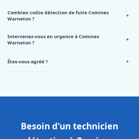
Combien coûte détection de fuite Comines
+
Warneton ?
Nos tarifs sont publics et figurent dans le
tableau des prix
de notre hub service. Pour un devis personnalisé à
Intervenez-vous en urgence à Comines
+
Comines Warneton, appelez le 0472 53 24 26.
Warneton ?
Oui, 24h/7, y compris dimanches et jours fériés.
Intervention en moins de 45 minutes en zone urbaine.
+
Êtes-vous agréé ?
Oui. Sanichauffe est une entreprise enregistrée et assurée
en responsabilité civile professionnelle. Nos techniciens
sont formés aux normes belges (NBN, CERGA, STS 62).
Besoin d'un technicien