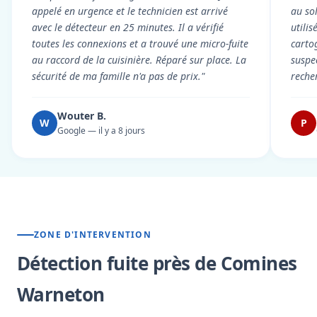
appelé en urgence et le technicien est arrivé
au so
avec le détecteur en 25 minutes. Il a vérifié
utili
toutes les connexions et a trouvé une micro-fuite
cartog
au raccord de la cuisinière. Réparé sur place. La
suspe
sécurité de ma famille n'a pas de prix."
reche
Wouter B.
W
P
Google — il y a 8 jours
ZONE D'INTERVENTION
Détection fuite près de Comines
Warneton