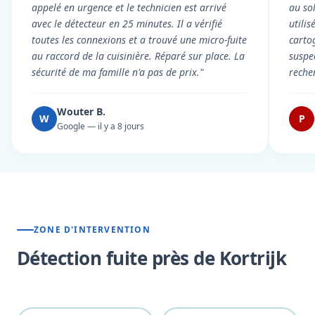
appelé en urgence et le technicien est arrivé
au so
avec le détecteur en 25 minutes. Il a vérifié
utili
toutes les connexions et a trouvé une micro-fuite
cartog
au raccord de la cuisinière. Réparé sur place. La
suspe
sécurité de ma famille n'a pas de prix."
reche
Wouter B.
W
P
Google — il y a 8 jours
ZONE D'INTERVENTION
Détection fuite près de Kortrijk