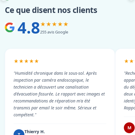
Ce que disent nos clients
4.8
★★★★★
255 avis Google
★★★★★
★★
"Humidité chronique dans le sous-sol. Après
"Rech
inspection par caméra endoscopique, le
appart
technicien a découvert une canalisation
du dé
d'évacuation fissurée. Le rapport avec images et
deux 
recommandations de réparation m'a été
ident
transmis par email le soir même. Sérieux et
Rappor
compétent."
M
Thierry H.
T