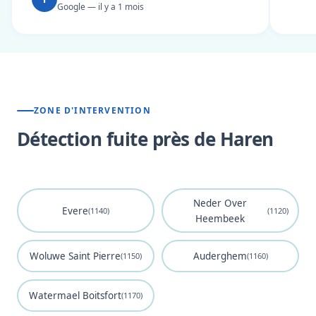
Google — il y a 1 mois
ZONE D'INTERVENTION
Détection fuite près de Haren
Neder Over
Evere
(1140)
(1120)
Heembeek
Woluwe Saint Pierre
Auderghem
(1150)
(1160)
Watermael Boitsfort
(1170)