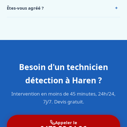
Intervention en moins de 45 minutes en zone urbaine.
+
Êtes-vous agréé ?
Oui. Sanichauffe est une entreprise enregistrée et assurée
en responsabilité civile professionnelle. Nos techniciens
sont formés aux normes belges (NBN, CERGA, STS 62).
Besoin d'un technicien
détection à Haren ?
Intervention en moins de 45 minutes, 24h/24,
7j/7. Devis gratuit.
Appeler le