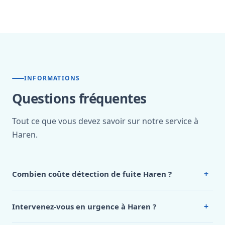
INFORMATIONS
Questions fréquentes
Tout ce que vous devez savoir sur notre service à
Haren.
+
Combien coûte détection de fuite Haren ?
Nos tarifs sont publics et figurent dans le
tableau des prix
de notre hub service. Pour un devis personnalisé à Haren,
+
Intervenez-vous en urgence à Haren ?
appelez le 0472 53 24 26.
Oui, 24h/7, y compris dimanches et jours fériés.