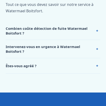
Tout ce que vous devez savoir sur notre service à
Watermael Boitsfort.
Combien coûte détection de fuite Watermael
+
Boitsfort ?
Nos tarifs sont publics et figurent dans le
tableau des prix
de notre hub service. Pour un devis personnalisé à
Intervenez-vous en urgence à Watermael
+
Watermael Boitsfort, appelez le 0472 53 24 26.
Boitsfort ?
Oui, 24h/7, y compris dimanches et jours fériés.
Intervention en moins de 45 minutes en zone urbaine.
+
Êtes-vous agréé ?
Oui. Sanichauffe est une entreprise enregistrée et assurée
en responsabilité civile professionnelle. Nos techniciens
sont formés aux normes belges (NBN, CERGA, STS 62).