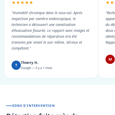
★★★★★
★★
"Humidité chronique dans le sous-sol. Après
"Rech
inspection par caméra endoscopique, le
appart
technicien a découvert une canalisation
du dé
d'évacuation fissurée. Le rapport avec images et
deux 
recommandations de réparation m'a été
ident
transmis par email le soir même. Sérieux et
Rappor
compétent."
M
Thierry H.
T
Google — il y a 1 mois
ZONE D'INTERVENTION