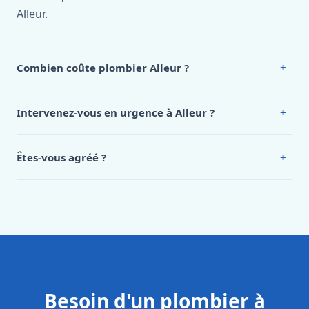
Alleur.
+
Combien coûte plombier Alleur ?
Nos tarifs sont publics et figurent dans le
tableau des prix
de notre hub service. Pour un devis personnalisé à Alleur,
+
Intervenez-vous en urgence à Alleur ?
appelez le 0472 53 24 26.
Oui, 24h/7, y compris dimanches et jours fériés.
Intervention en moins de 45 minutes en zone urbaine.
+
Êtes-vous agréé ?
Oui. Sanichauffe est une entreprise enregistrée et assurée
en responsabilité civile professionnelle. Nos techniciens
sont formés aux normes belges (NBN, CERGA, STS 62).
Besoin d'un plombier à