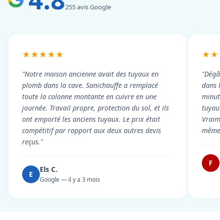
255 avis Google
★★★★★
★★
"Notre maison ancienne avait des tuyaux en
"Dégâ
plomb dans la cave. Sanichauffe a remplacé
dans 
toute la colonne montante en cuivre en une
minute
journée. Travail propre, protection du sol, et ils
tuyau 
ont emporté les anciens tuyaux. Le prix était
Vraim
compétitif par rapport aux deux autres devis
même 
reçus."
F
Els C.
E
Google — il y a 3 mois