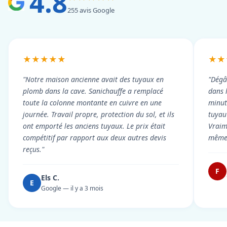
4.8
255 avis Google
★★★★★
★★
"Notre maison ancienne avait des tuyaux en
"Dégâ
plomb dans la cave. Sanichauffe a remplacé
dans 
toute la colonne montante en cuivre en une
minute
journée. Travail propre, protection du sol, et ils
tuyau 
ont emporté les anciens tuyaux. Le prix était
Vraim
compétitif par rapport aux deux autres devis
même 
reçus."
F
Els C.
E
Google — il y a 3 mois