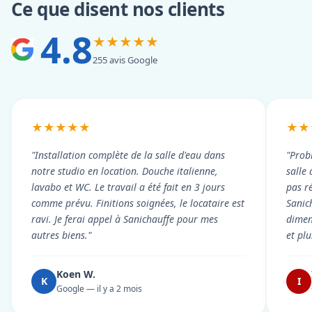
Ce que disent nos clients
4.8
★★★★★
255 avis Google
★★★★★
★★
"Installation complète de la salle d'eau dans
"Prob
notre studio en location. Douche italienne,
salle
lavabo et WC. Le travail a été fait en 3 jours
pas r
comme prévu. Finitions soignées, le locataire est
Sanic
ravi. Je ferai appel à Sanichauffe pour mes
dimen
autres biens."
et pl
Koen W.
K
I
Google — il y a 2 mois