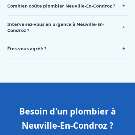
+
Combien coûte plombier Neuville-En-Condroz ?
Nos tarifs sont publics et figurent dans le
tableau des prix
de notre hub service. Pour un devis personnalisé à
Intervenez-vous en urgence à Neuville-En-
+
Neuville-En-Condroz, appelez le 0472 53 24 26.
Condroz ?
Oui, 24h/7, y compris dimanches et jours fériés.
Intervention en moins de 45 minutes en zone urbaine.
+
Êtes-vous agréé ?
Oui. Sanichauffe est une entreprise enregistrée et assurée
en responsabilité civile professionnelle. Nos techniciens
sont formés aux normes belges (NBN, CERGA, STS 62).
Besoin d'un plombier à
Neuville-En-Condroz ?