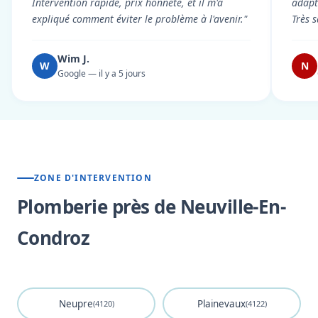
Intervention rapide, prix honnête, et il m'a
adapt
expliqué comment éviter le problème à l'avenir."
Très s
Wim J.
W
N
Google — il y a 5 jours
ZONE D'INTERVENTION
Plomberie près de Neuville-En-
Condroz
Neupre
Plainevaux
(4120)
(4122)