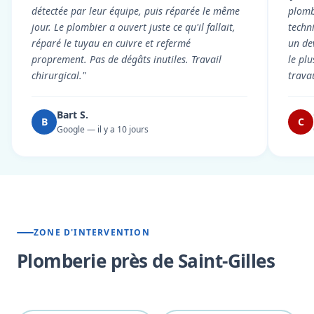
détectée par leur équipe, puis réparée le même
plomb
jour. Le plombier a ouvert juste ce qu'il fallait,
techni
réparé le tuyau en cuivre et refermé
un dev
proprement. Pas de dégâts inutiles. Travail
le pl
chirurgical."
trava
Bart S.
B
C
Google — il y a 10 jours
ZONE D'INTERVENTION
Plomberie près de Saint-Gilles