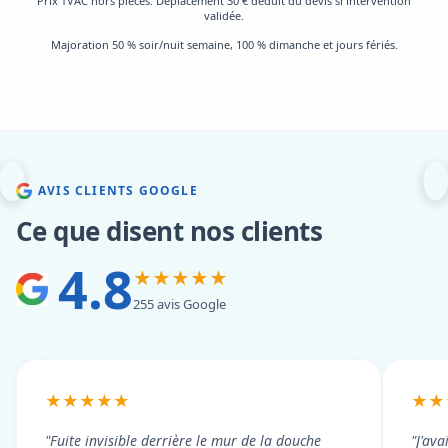
Prix TVAC hors pièces. Déplacement 30 € déduit du devis si intervention
validée.
Majoration 50 % soir/nuit semaine, 100 % dimanche et jours fériés.
AVIS CLIENTS GOOGLE
Ce que disent nos clients
4.8
★★★★★
255 avis Google
★★★★★
★★
"Fuite invisible derrière le mur de la douche
"J'ava