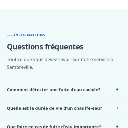
INFORMATIONS
Questions fréquentes
Tout ce que vous devez savoir sur notre service à
Sambreville.
+
Comment détecter une fuite d’eau cachée?
Les
fuites d’eau cachées
peuvent causer des dégâts
considérables avant d’être détectées.
Plusieurs signes
+
Quelle est la durée de vie d’un chauffe-eau?
doivent vous alerter: une augmentation inexpliquée de
La
durée de vie moyenne d’un chauffe-eau
se situe
votre facture d’eau, des traces d’humidité ou de moisissure
généralement entre
10 et 15 ans
, selon plusieurs facteurs:
sur les murs ou plafonds, un bruit d’écoulement d’eau alors
+
Que faire en cas de fuite d’eau importante?