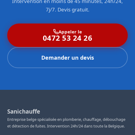
Intervention en moins de 45 minutes, 24h/24,
propose également un service d’
entretien préventif
professionnel
incluant un nettoyage en profondeur par
7j/7. Devis gratuit.
hydrocurage et une inspection par caméra pour détecter
tout problème potentiel avant qu’il ne devienne critique.
Appeler le
0472 53 24 26
Demander un devis
Sanichauffe
Entreprise belge spécialisée en plomberie, chauffage, débouchage
et détection de fuites. Intervention 24h/24 dans toute la Belgique.