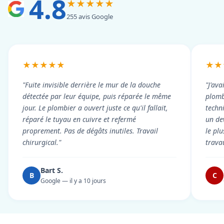
4.8
★★★★★
255 avis Google
★★★★★
★★
"Fuite invisible derrière le mur de la douche
"J'ava
détectée par leur équipe, puis réparée le même
plomb
jour. Le plombier a ouvert juste ce qu'il fallait,
techni
réparé le tuyau en cuivre et refermé
un dev
proprement. Pas de dégâts inutiles. Travail
le pl
chirurgical."
trava
Bart S.
B
C
Google — il y a 10 jours