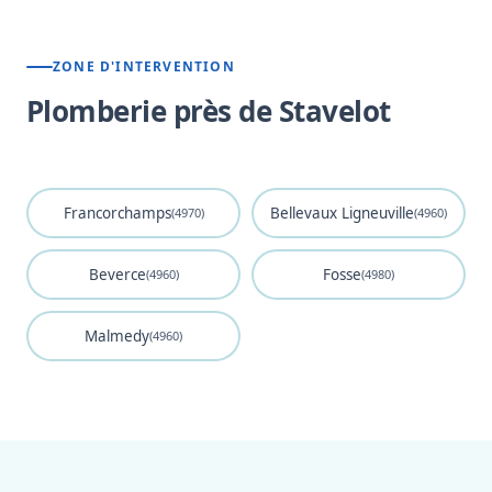
ZONE D'INTERVENTION
Plomberie près de Stavelot
Francorchamps
Bellevaux Ligneuville
(4970)
(4960)
Beverce
Fosse
(4960)
(4980)
Malmedy
(4960)