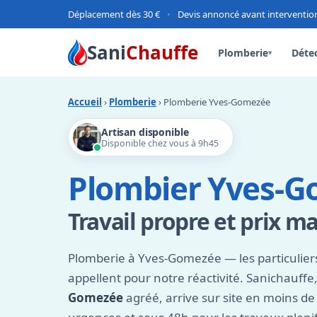
Déplacement dès 30 €
•
Devis annoncé avant interventio
Sani
Chauffe
Plomberie
Détec
▾
Accueil
›
Plomberie
› Plomberie Yves-Gomezée
Artisan disponible
Disponible chez vous à 9h45
Plombier Yves-G
Travail propre et prix ma
Plomberie à Yves-Gomezée — les particuliers
appellent pour notre réactivité. Sanichauffe
Gomezée
agréé, arrive sur site en moins de