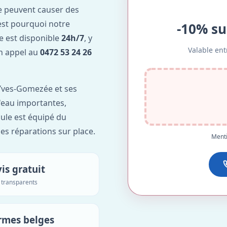
e peuvent causer des
est pourquoi notre
-10% su
 est disponible
24h/7
, y
Valable ent
Un appel au
0472 53 24 26
Yves-Gomezée et ses
d'eau importantes,
ule est équipé du
des réparations sur place.
Menti
is gratuit
s transparents
rmes belges