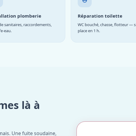
allation plomberie
Réparation toilette
e sanitaires, raccordements,
WC bouché, chasse, flotteur — s
fe-eau.
place en 1 h.
mes là à
ais. Une fuite soudaine,