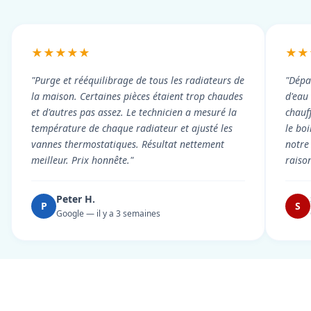
★★★★★
★★
"Purge et rééquilibrage de tous les radiateurs de
"Dépa
la maison. Certaines pièces étaient trop chaudes
d'eau
et d'autres pas assez. Le technicien a mesuré la
chauf
température de chaque radiateur et ajusté les
le boi
vannes thermostatiques. Résultat nettement
notre
meilleur. Prix honnête."
raiso
Peter H.
P
S
Google — il y a 3 semaines