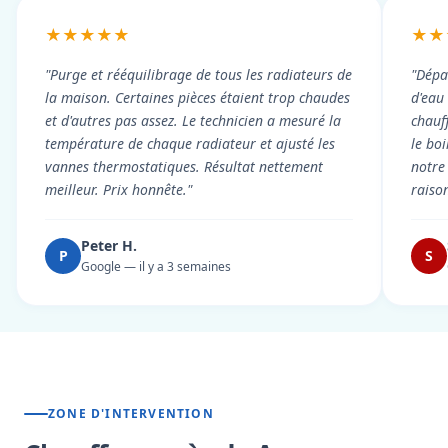
★★★★★
★★
"Purge et rééquilibrage de tous les radiateurs de
"Dépa
la maison. Certaines pièces étaient trop chaudes
d'eau
et d'autres pas assez. Le technicien a mesuré la
chauf
température de chaque radiateur et ajusté les
le boi
vannes thermostatiques. Résultat nettement
notre
meilleur. Prix honnête."
raiso
Peter H.
P
S
Google — il y a 3 semaines
ZONE D'INTERVENTION