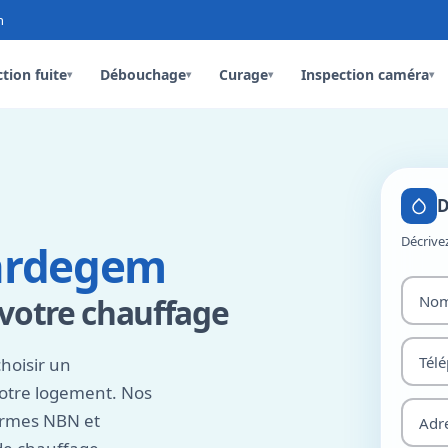
n
tion fuite
Débouchage
Curage
Inspection caméra
▾
▾
▾
▾
D
Décrive
aardegem
 votre chauffage
hoisir un
votre logement. Nos
ormes NBN et