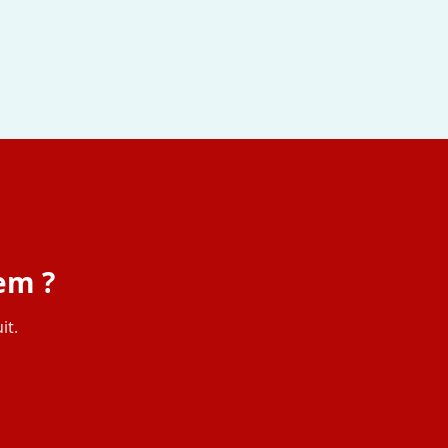
em ?
it.