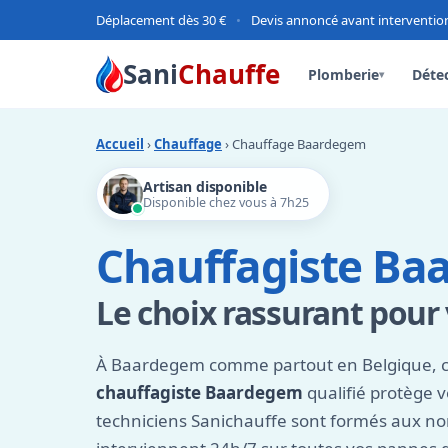
Déplacement dès 30 €
•
Devis annoncé avant interventio
Sani
Chauffe
Plomberie
Détec
▾
Accueil
›
Chauffage
› Chauffage Baardegem
Artisan disponible
Disponible chez vous à 7h25
Chauffagiste B
Le choix rassurant pour
À Baardegem comme partout en Belgique, c
chauffagiste Baardegem
qualifié protège 
techniciens Sanichauffe sont formés aux n