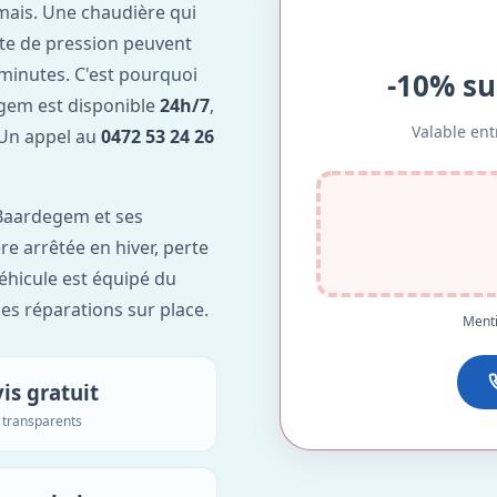
mais. Une chaudière qui
te de pression peuvent
minutes. C'est pourquoi
-10% su
gem est disponible
24h/7
,
Valable ent
. Un appel au
0472 53 24 26
Baardegem et ses
re arrêtée en hiver, perte
véhicule est équipé du
des réparations sur place.
Menti
is gratuit
s transparents