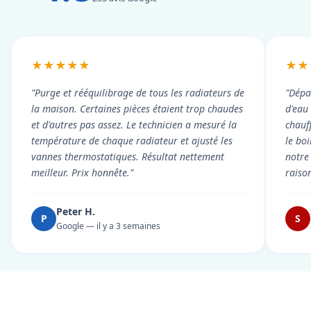
★★★★★
★★
"Purge et rééquilibrage de tous les radiateurs de
"Dépa
la maison. Certaines pièces étaient trop chaudes
d'eau
et d'autres pas assez. Le technicien a mesuré la
chauf
température de chaque radiateur et ajusté les
le boi
vannes thermostatiques. Résultat nettement
notre
meilleur. Prix honnête."
raiso
Peter H.
P
S
Google — il y a 3 semaines