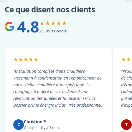
Ce que disent nos clients
4.8
★★★★★
255 avis Google
★★★★★
★★
"Installation complète d'une chaudière
"Prob
Viessmann à condensation en remplacement de
de cha
notre vieille chaudière atmosphérique. Le
d'éta
chauffagiste a géré le raccordement gaz,
radiat
l'évacuation des fumées et la mise en service.
purgé 
Dossier prime énergie inclus. Très professionnel."
d'exp
Christine P.
C
T
Google — il y a 3 mois