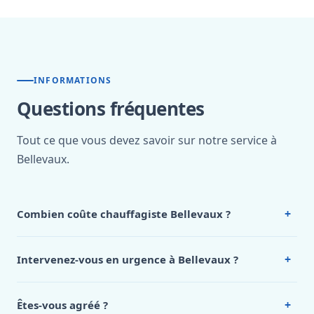
INFORMATIONS
Questions fréquentes
Tout ce que vous devez savoir sur notre service à
Bellevaux.
+
Combien coûte chauffagiste Bellevaux ?
Nos tarifs sont publics et figurent dans le
tableau des prix
de notre hub service. Pour un devis personnalisé à
+
Intervenez-vous en urgence à Bellevaux ?
Bellevaux, appelez le 0472 53 24 26.
Oui, 24h/7, y compris dimanches et jours fériés.
Intervention en moins de 45 minutes en zone urbaine.
+
Êtes-vous agréé ?