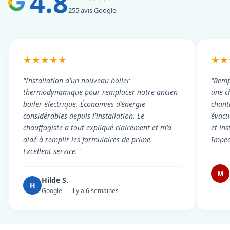
4.8
255 avis Google
★★★★★
★★
"Installation d'un nouveau boiler
"Remp
thermodynamique pour remplacer notre ancien
une c
boiler électrique. Économies d'énergie
chant
considérables depuis l'installation. Le
évacué
chauffagiste a tout expliqué clairement et m'a
et in
aidé à remplir les formulaires de prime.
Impec
Excellent service."
M
Hilde S.
H
Google — il y a 6 semaines