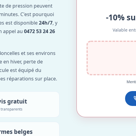
te de pression peuvent
minutes. C'est pourquoi
-10% su
es est disponible
24h/7
, y
Valable ent
Un appel au
0472 53 24 26
oncelles et ses environs
e en hiver, perte de
icule est équipé du
des réparations sur place.
Menti
is gratuit
s transparents
rmes belges