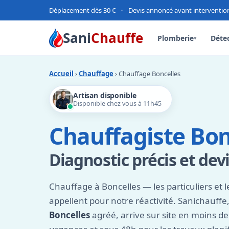
Déplacement dès 30 €
•
Devis annoncé avant interventio
Sani
Chauffe
Plomberie
Détec
▾
Accueil
›
Chauffage
› Chauffage Boncelles
Artisan disponible
Disponible chez vous à 11h45
Chauffagiste Bon
Diagnostic précis et devi
Chauffage à Boncelles — les particuliers et 
appellent pour notre réactivité. Sanichauffe
Boncelles
agréé, arrive sur site en moins d