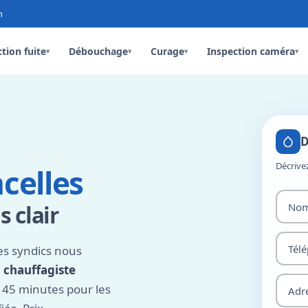
n
tion fuite
Débouchage
Curage
Inspection caméra
▾
▾
▾
▾
D
Décrive
celles
s clair
les syndics nous
,
chauffagiste
e 45 minutes pour les