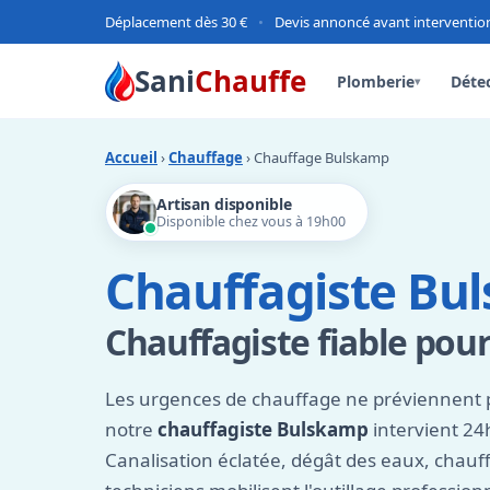
Déplacement dès 30 €
•
Devis annoncé avant interventio
Sani
Chauffe
Plomberie
Détec
▾
Accueil
›
Chauffage
› Chauffage Bulskamp
Artisan disponible
Disponible chez vous à 19h00
Chauffagiste Bu
Chauffagiste fiable pour
Les urgences de chauffage ne préviennent 
notre
chauffagiste Bulskamp
intervient 24
Canalisation éclatée, dégât des eaux, chauff