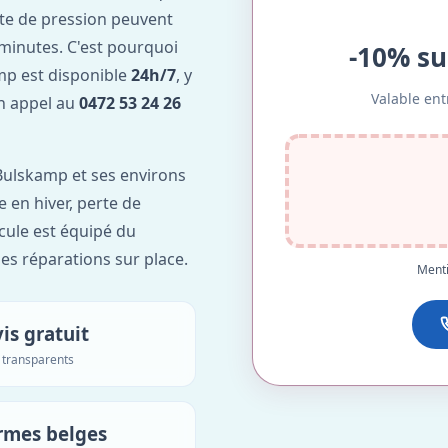
te de pression peuvent
minutes. C'est pourquoi
-10% su
p est disponible
24h/7
, y
Valable ent
Un appel au
0472 53 24 26
Bulskamp et ses environs
e en hiver, perte de
icule est équipé du
des réparations sur place.
Menti
is gratuit
s transparents
rmes belges