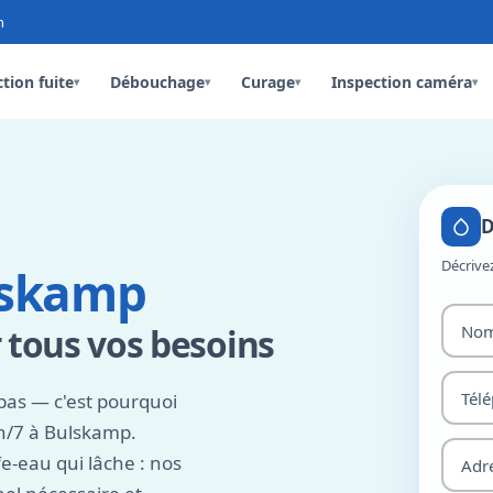
n
tion fuite
Débouchage
Curage
Inspection caméra
▾
▾
▾
▾
D
Décrive
lskamp
 tous vos besoins
pas — c'est pourquoi
h/7 à Bulskamp.
e-eau qui lâche : nos