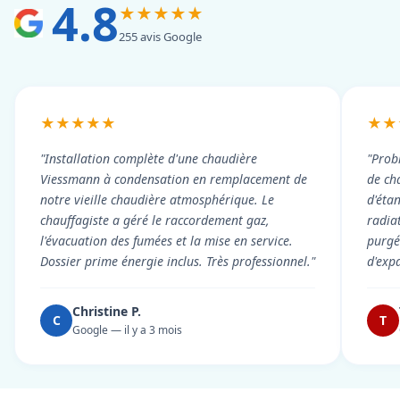
4.8
★★★★★
255 avis Google
★★★★★
★★
"Installation complète d'une chaudière
"Prob
Viessmann à condensation en remplacement de
de cha
notre vieille chaudière atmosphérique. Le
d'éta
chauffagiste a géré le raccordement gaz,
radiat
l'évacuation des fumées et la mise en service.
purgé 
Dossier prime énergie inclus. Très professionnel."
d'exp
Christine P.
C
T
Google — il y a 3 mois