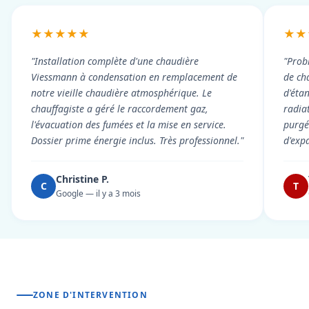
★★★★★
★★
"Installation complète d'une chaudière
"Prob
Viessmann à condensation en remplacement de
de cha
notre vieille chaudière atmosphérique. Le
d'éta
chauffagiste a géré le raccordement gaz,
radiat
l'évacuation des fumées et la mise en service.
purgé 
Dossier prime énergie inclus. Très professionnel."
d'exp
Christine P.
C
T
Google — il y a 3 mois
ZONE D'INTERVENTION